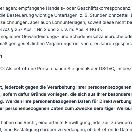
terlagen: empfangene Handels- oder Geschäftskorrespondenz,
die Besteuerung wichtige Unterlagen, z. B. Stundenlohnzettel
szeichnungen, aber auch Lohnunterlagen, soweit diese nicht 
. 3 AO, § 257 Abs. 1 Nr. 2 und 3 i. V. m. Abs. 4 HGB).
 möglicher Gewährleistungs- und Schadenersatzansprüche oder
ßigen gesetzlichen Verjährungsfrist von drei Jahren gespeich
n
: Als betroffene Person haben Sie gemäß der DSGVO, insbeson
 jederzeit gegen die Verarbeitung Ihrer personenbezogenen Dat
ofern dafür Gründe vorliegen, die sich aus Ihrer besonderen S
g. Werden Ihre personenbezogenen Daten für Direktwerbung v
rer personenbezogenen Daten zum Zwecke derartiger Werbung
 haben das Recht, eine erteilte Einwilligung jederzeit zu widerr
, eine Bestätigung darüber zu verlangen, ob betreffende Daten