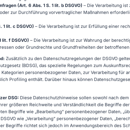
fragen (Art. 6 Abs. 1 S. 1 lit. b DSGVO)
– Die Verarbeitung ist 
t, oder zur Durchführung vorvertraglicher Maßnahmen erforderli
. 1 lit. c DSGVO)
– Die Verarbeitung ist zur Erfüllung einer rech
1 lit. f DSGVO)
– Die Verarbeitung ist zur Wahrung der berechti
Interessen oder Grundrechte und Grundfreiheiten der betroffene
nd:
Zusätzlich zu den Datenschutzregelungen der DSGVO gelten
utzgesetz (BDSG), das spezielle Regelungen zum Auskunftsre
 Kategorien personenbezogener Daten, zur Verarbeitung für a
ßlich Profiling enthält. Darüber hinaus können Datenschutzge
izer DSG:
Diese Datenschutzhinweise sollen sowohl nach dem
ihrer größeren Reichweite und Verständlichkeit die Begriffe 
ten Begriffe wie „Bearbeitung“ personenbezogener Daten, „ü
 DSGVO wie „Verarbeitung“ personenbezogener Daten, „berecht
ser Begriffe richtet sich jedoch im Anwendungsbereich des S