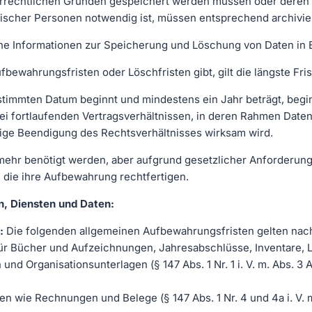
uerrechtlichen Gründen gespeichert werden müssen oder deren
stischer Personen notwendig ist, müssen entsprechend archivie
he Informationen zur Speicherung und Löschung von Daten in
ewahrungsfristen oder Löschfristen gibt, gilt die längste Fris
estimmten Datum beginnt und mindestens ein Jahr beträgt, begi
Bei fortlaufenden Vertragsverhältnissen, in deren Rahmen Date
tige Beendigung des Rechtsverhältnisses wirksam wird.
t mehr benötigt werden, aber aufgrund gesetzlicher Anforderu
 die ihre Aufbewahrung rechtfertigen.
n, Diensten und Daten:
n:
Die folgenden allgemeinen Aufbewahrungsfristen gelten na
für Bücher und Aufzeichnungen, Jahresabschlüsse, Inventare, 
 Organisationsunterlagen (§ 147 Abs. 1 Nr. 1 i. V. m. Abs. 3 AO, 
 wie Rechnungen und Belege (§ 147 Abs. 1 Nr. 4 und 4a i. V. m. 